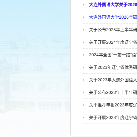
大连外国语大学关于20
大连外国语大学2026年
关于公布2025年上半
关于开展2024年度辽
2024年全国“一带一路
关于2023年辽宁省优
关于2023年大连外国
关于公布2023年上半
关于推荐申报2023年
关于开展2023年度辽