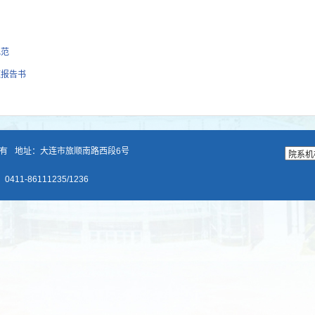
规范
题报告书
所有
地址：大连市旅顺南路西段6号
11-86111235/1236