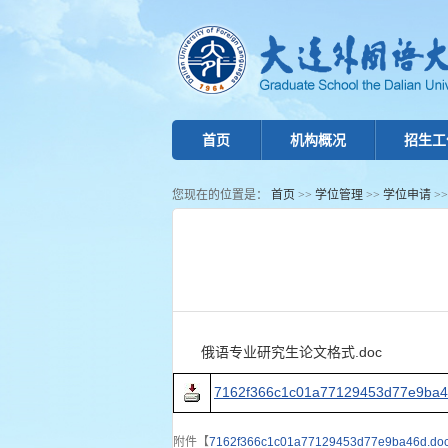
首页
机构概况
招生工
您现在的位置是：
首页
>>
学位管理
>>
学位申请
>
俄语专业研究生论文格式.doc
7162f366c1c01a77129453d77e9ba4
附件【
7162f366c1c01a77129453d77e9ba46d.do